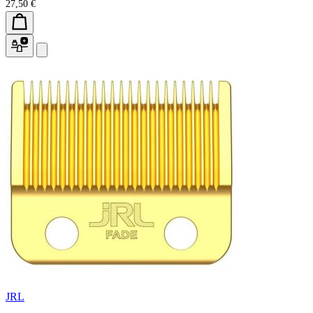
27,50 €
JRL