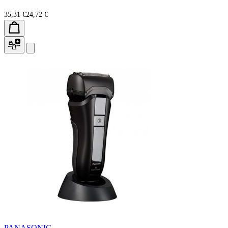
35,31 €
24,72 €
PANASONIC