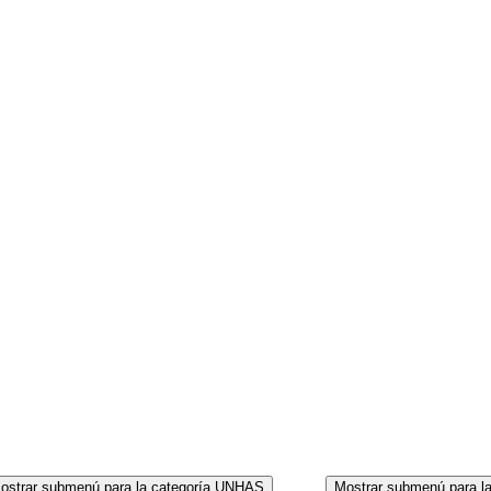
CORPO
ostrar submenú para la categoría UNHAS
Mostrar submenú para l