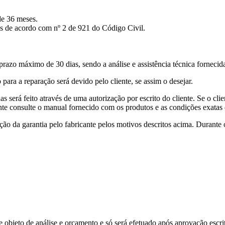
de 36 meses.
s de acordo com nº 2 de 921 do Código Civil.
azo máximo de 30 dias, sendo a análise e assistência técnica fornecida
 para a reparação será devido pelo cliente, se assim o desejar.
 será feito através de uma autorização por escrito do cliente. Se o cli
te consulte o manual fornecido com os produtos e as condições exatas 
o da garantia pelo fabricante pelos motivos descritos acima. Durante o
pre objeto de análise e orçamento e só será efetuado após aprovação escr