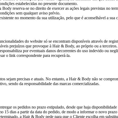
 condições estabelecidas no presente documento.
ody reserva-se no direito de exercer as ações legais previstas no term
Condições sem qualquer aviso prévio.
xistente no momento da sua utilização, pelo que é aconselhável a sua c
ncionalidades do website só se encontram disponíveis através de regist
íveis prejuízos que provoque à Hair & Body, ao próprio ou a terceiros.
esponsabiliza por eventuais danos decorrentes do uso indevido ou neglig
sar o link correspondente para recuperá-la.
tos sejam precisas e atuais. No entanto, a Hair & Body não se compro
ativo, sendo da responsabilidade das marcas comercializadas.
regar os pedidos no prazo estipulado, desde que haja disponibilidade 
o 15 dias a partir da data do pedido, de modo a informar o novo prazo
terminado, a Hair & Body pede para que o Cliente escolha em substitu