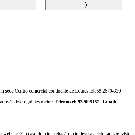
ede Centro comercial continente de Loures loja58 2670-339
através dos seguintes meios:
Telemovel: 932095152
|
Email:
 website. Em caso de não aceitação, não deverá aceder ao site, visto