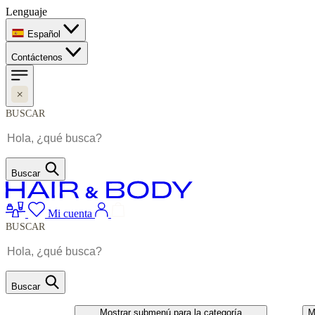
Lenguaje
Español
Contáctenos
BUSCAR
Buscar
Mi cuenta
BUSCAR
Buscar
CABELO
UNHAS
Mostrar submenú para la categoría
M