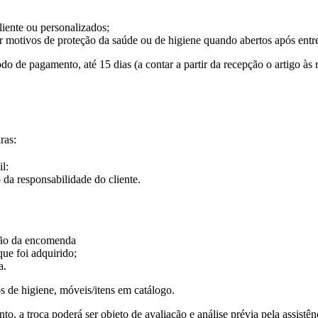
iente ou personalizados;
r motivos de proteção da saúde ou de higiene quando abertos após entr
do de pagamento, até 15 dias (a contar a partir da recepção o artigo às
ras:
l:
da responsabilidade do cliente.
pção da encomenda
ue foi adquirido;
a.
 de higiene, móveis/itens em catálogo.
a troca poderá ser objeto de avaliação e análise prévia pela assistênc