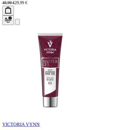
49,99 €
29,99 €
VICTORIA VYNN