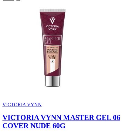
VICTORIA VYNN
VICTORIA VYNN MASTER GEL 06
COVER NUDE 60G