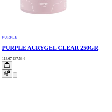
PURPLE
PURPLE ACRYGEL CLEAR 250GR
113,67 €
87,53 €