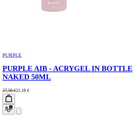
PURPLE
PURPLE AIB - ACRYGEL IN BOTTLE
NAKED 50ML
27,50 €
21,18 €