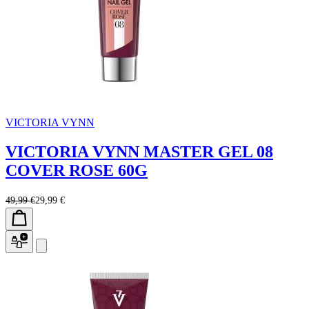
VICTORIA VYNN
VICTORIA VYNN MASTER GEL 08
COVER ROSE 60G
49,99 €
29,99 €