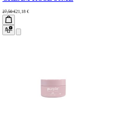
27,50 €
21,18 €