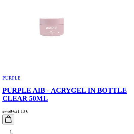
PURPLE
PURPLE AIB - ACRYGEL IN BOTTLE
CLEAR 50ML
27,50 €
21,18 €