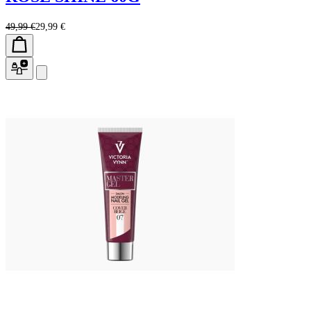
49,99 €
29,99 €