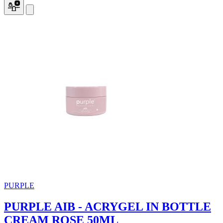
PURPLE
PURPLE AIB - ACRYGEL IN BOTTLE
CREAM ROSE 50ML