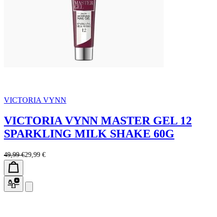
VICTORIA VYNN
VICTORIA VYNN MASTER GEL 12
SPARKLING MILK SHAKE 60G
49,99 €
29,99 €