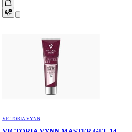
VICTORIA VYNN
VICTORIA VYNN MASTER GEL 14