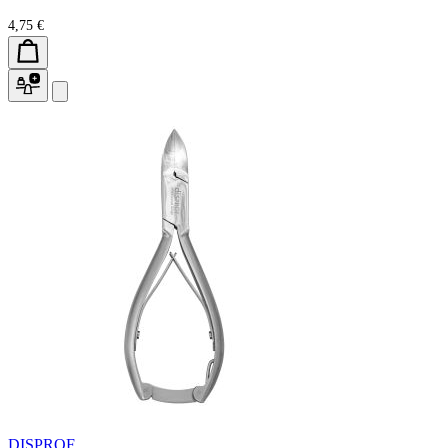
4,75 €
DISPROF