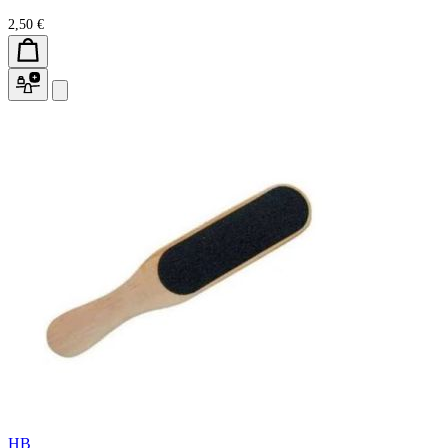
2,50 €
HB