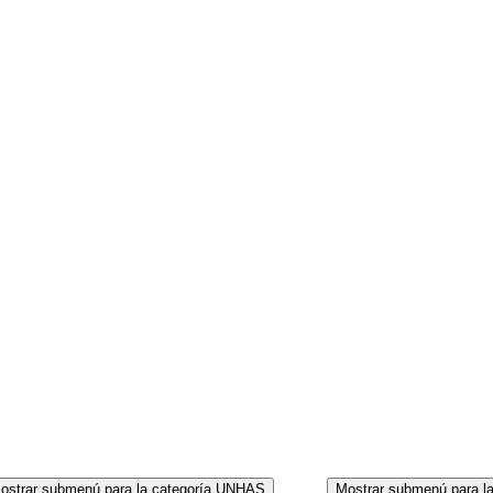
CORPO
ostrar submenú para la categoría UNHAS
Mostrar submenú para l