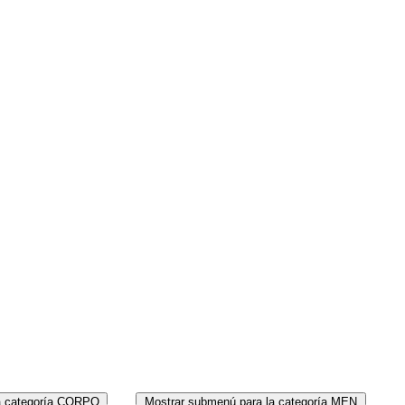
MEN
PERF
a categoría CORPO
Mostrar submenú para la categoría MEN