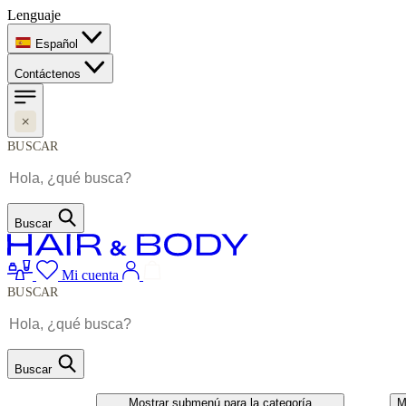
Lenguaje
Español
Contáctenos
BUSCAR
Buscar
Mi cuenta
BUSCAR
Buscar
CABELO
UNHAS
Mostrar submenú para la categoría
M