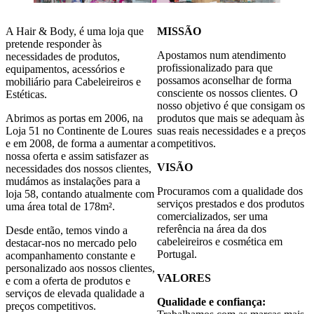
A Hair & Body
, é uma loja que
MISSÃO
pretende responder às
Apostamos num atendimento
necessidades de produtos,
profissionalizado para que
equipamentos, acessórios e
possamos aconselhar de forma
mobiliário para Cabeleireiros e
consciente os nossos clientes. O
Estéticas.
nosso objetivo é que consigam os
Abrimos as portas em 2006, na
produtos que mais se adequam às
Loja 51 no Continente de Loures
suas reais necessidades e a preços
e em 2008, de forma a aumentar a
competitivos.
nossa oferta e assim satisfazer as
VISÃO
necessidades dos nossos clientes,
mudámos as instalações para a
Procuramos com a qualidade dos
loja 58, contando atualmente com
serviços prestados e dos produtos
uma área total de 178m².
comercializados, ser uma
referência na área da dos
Desde então, temos vindo a
cabeleireiros e cosmética em
destacar-nos no mercado pelo
Portugal.
acompanhamento constante e
personalizado aos nossos clientes,
VALORES
e com a oferta de produtos e
serviços de elevada qualidade a
Qualidade e confiança:
preços competitivos.