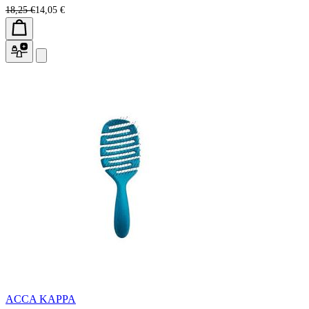
18,25 €
14,05 €
ACCA KAPPA