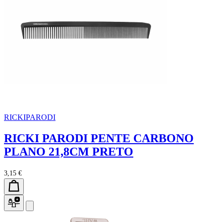
RICKIPARODI
RICKI PARODI PENTE CARBONO
PLANO 21,8CM PRETO
3,15 €