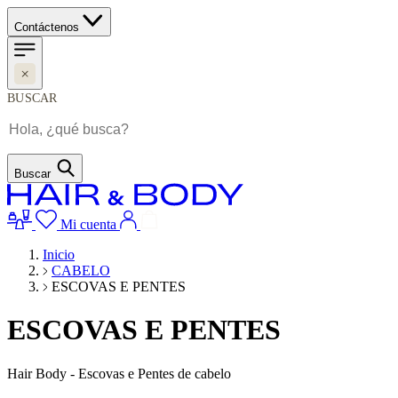
Contáctenos
BUSCAR
Buscar
Mi cuenta
Inicio
CABELO
ESCOVAS E PENTES
ESCOVAS E PENTES
Hair Body - Escovas e Pentes de cabelo