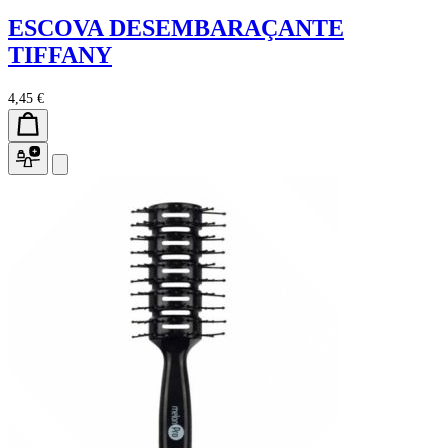
ESCOVA DESEMBARAÇANTE
TIFFANY
4,45 €