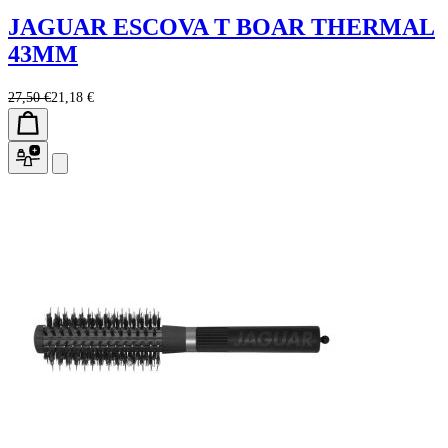
JAGUAR ESCOVA T BOAR THERMAL
43MM
27,50 €
21,18 €