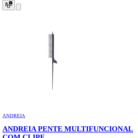
ANDREIA
ANDREIA PENTE MULTIFUNCIONAL
COM CLIPE