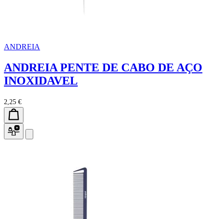
ANDREIA
ANDREIA PENTE DE CABO DE AÇO
INOXIDAVEL
2,25 €