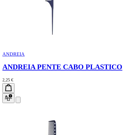
ANDREIA
ANDREIA PENTE CABO PLASTICO
2,25 €