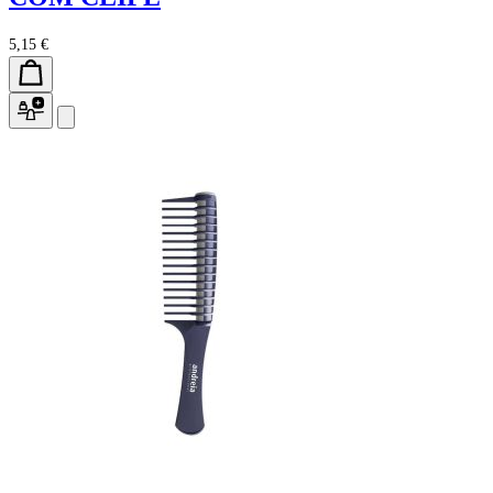
5,15 €