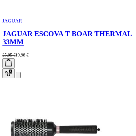
JAGUAR
JAGUAR ESCOVA T BOAR THERMAL
33MM
25,95 €
19,98 €