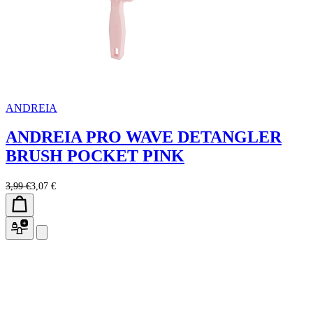
ANDREIA
ANDREIA PRO WAVE DETANGLER
BRUSH POCKET PINK
3,99 €
3,07 €