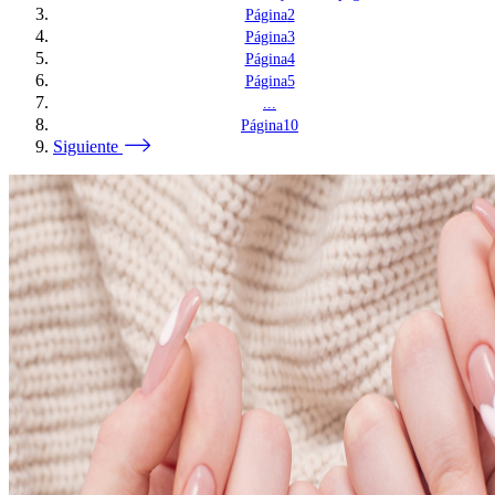
Página
2
Página
3
Página
4
Página
5
...
Página
10
Siguiente