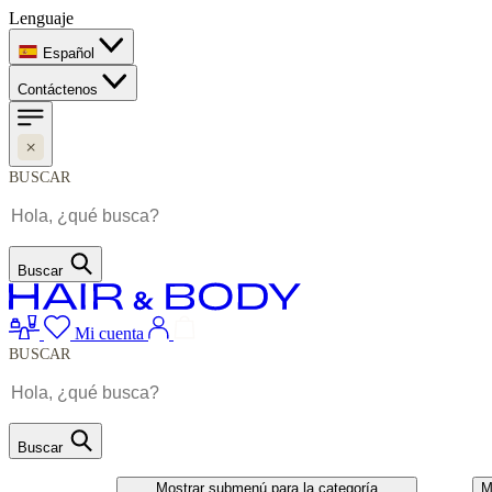
Lenguaje
Español
Contáctenos
BUSCAR
Buscar
Mi cuenta
BUSCAR
Buscar
CABELO
UNHAS
Mostrar submenú para la categoría
M