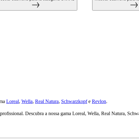
ama
Loreal
,
Wella
,
Real Natura
,
Schwarzkopf
e
Revlon
.
rofissional. Descubra a nossa gama Loreal, Wella, Real Natura, Schwa