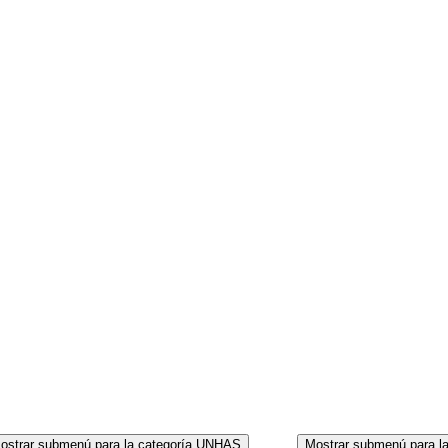
CORPO
ostrar submenú para la categoría UNHAS
Mostrar submenú para l