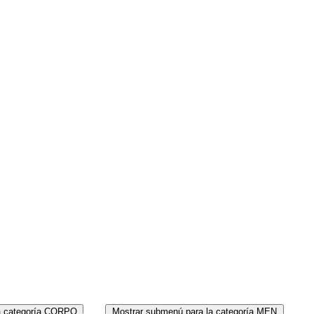
MEN
PERF
a categoría CORPO
Mostrar submenú para la categoría MEN