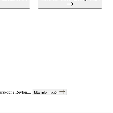
rzkopf e Revlon....
Más información