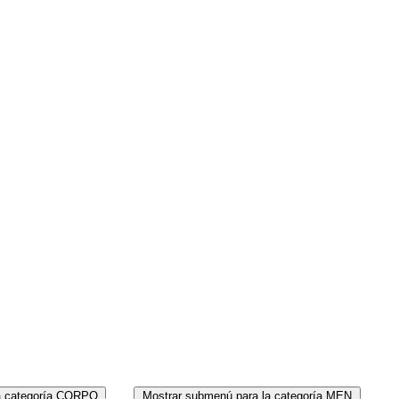
MEN
PERF
a categoría CORPO
Mostrar submenú para la categoría MEN