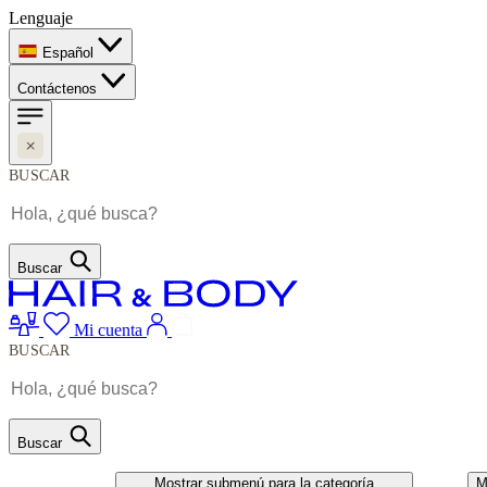
Lenguaje
Español
Contáctenos
BUSCAR
Buscar
Mi cuenta
BUSCAR
Buscar
CABELO
UNHAS
Mostrar submenú para la categoría
M