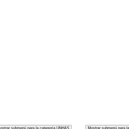
CORPO
ostrar submenú para la categoría UNHAS
Mostrar submenú para l