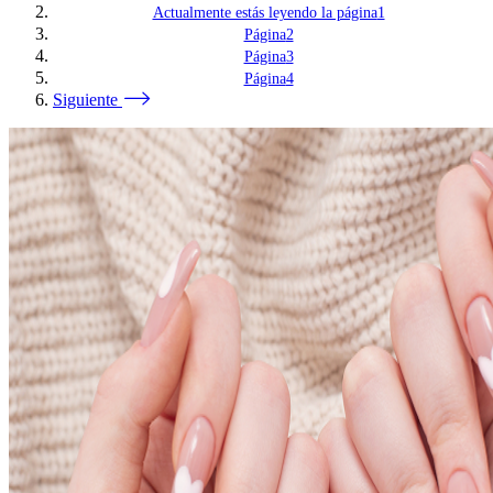
Actualmente estás leyendo la página
1
Página
2
Página
3
Página
4
Siguiente