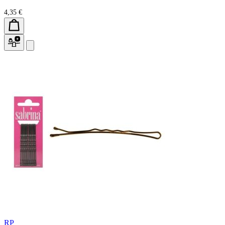
4,35 €
RP