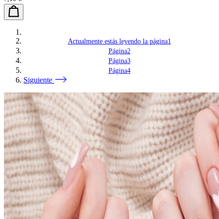
Actualmente estás leyendo la página
1
Página
2
Página
3
Página
4
Siguiente