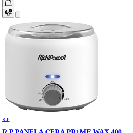
R.P
R.P PANELA CERA PR1ME WAX 400