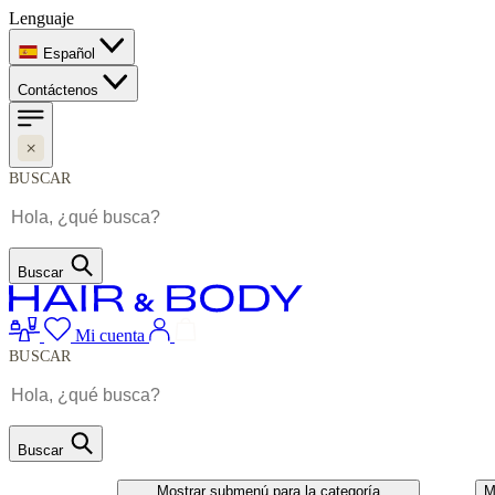
Lenguaje
Español
Contáctenos
BUSCAR
Buscar
Mi cuenta
BUSCAR
Buscar
CABELO
UNHAS
Mostrar submenú para la categoría
M