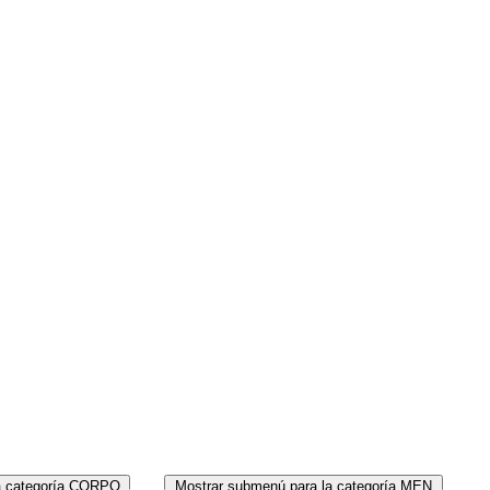
MEN
PERF
a categoría CORPO
Mostrar submenú para la categoría MEN