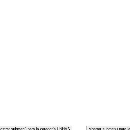
CORPO
ostrar submenú para la categoría UNHAS
Mostrar submenú para l