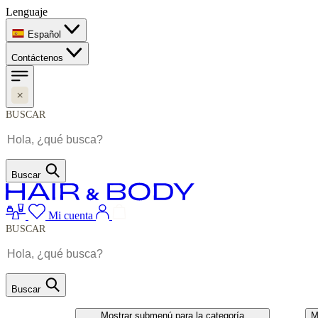
Lenguaje
Español
Contáctenos
BUSCAR
Buscar
Mi cuenta
BUSCAR
Buscar
CABELO
UNHAS
Mostrar submenú para la categoría
M