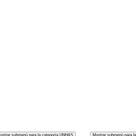
CORPO
ostrar submenú para la categoría UNHAS
Mostrar submenú para l