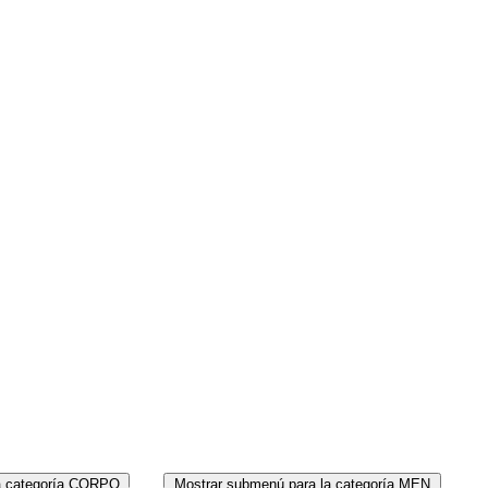
MEN
PERF
a categoría CORPO
Mostrar submenú para la categoría MEN