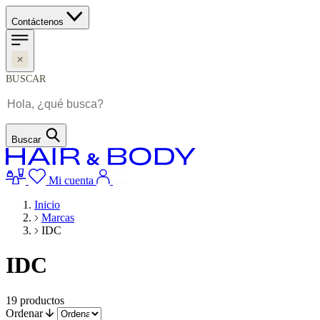
Contáctenos
BUSCAR
Buscar
Mi cuenta
Inicio
Marcas
IDC
IDC
19
productos
Ordenar