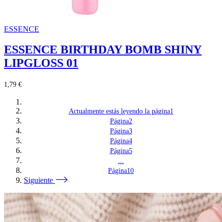
ESSENCE
ESSENCE BIRTHDAY BOMB SHINY
LIPGLOSS 01
1,79 €
Actualmente estás leyendo la página
1
Página
2
Página
3
Página
4
Página
5
...
Página
10
Siguiente