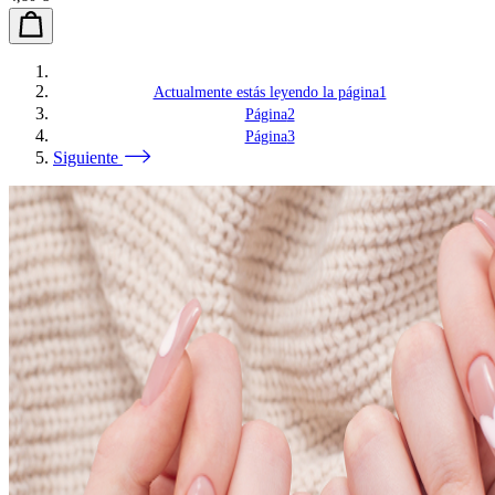
Actualmente estás leyendo la página
1
Página
2
Página
3
Siguiente