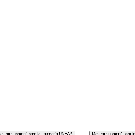
CORPO
ostrar submenú para la categoría UNHAS
Mostrar submenú para l