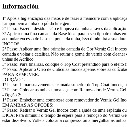
Información
1º Após a higienização das mãos e de fazer a manicure com a aplicaçã
Limpar bem a unha do pó da limagem.
2º Passo: Fazer a desidratação e limpeza da unha através da aplicação 
3º Aplicar uma fina camada da Base ideal para o seu tipo de unhas em
acumular excesso de base na ponta da unha, isso diminuirá a sua dura
INOCOS.
2º Passo: Aplicar uma fina primeira camada de Cor Verniz Gel Inocos
camada e voltar a catalisar. Não retirar a goma do verniz com clean
unhas de Acrílico.
3º Passo: Para finalizar, coloque o Top Coat pretendido para o efeito
4º Passo: Aplicar o Óleo de Cutículas Inocos apenas sobre as cutíc
PARA REMOVER:
- OPÇÃO 1:
1º Passo: Limar suavemente a camada superior de Top Coat Inocos, para
2º Passo: Colocar as unhas numa taça com Removedor de Verniz Gel
- Opção 2:
1º Passo: Embeber uma compressa com removedor de Verniz Gel Inoco
EM AMBAS AS OPÇÕES:
3º Passo: Retirar o Verniz Gel Inocos com a ajuda de uma espátula ou
DICA: Para diminuir o tempo de espera para a remoção do Verniz Gel, 
estar dissolvido. Volte a colocar a compressa ou a mergulhar as unh