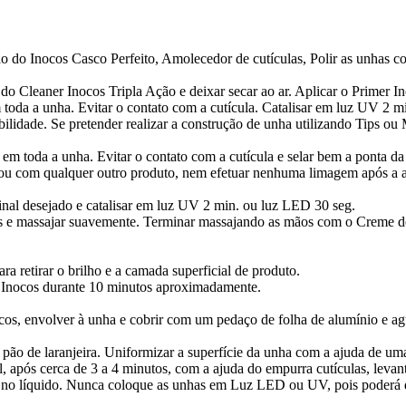
o do Inocos Casco Perfeito, Amolecedor de cutículas, Polir as unhas co
do Cleaner Inocos Tripla Ação e deixar secar ao ar. Aplicar o Primer In
 toda a unha. Evitar o contato com a cutícula. Catalisar em luz UV 2 m
bilidade. Se pretender realizar a construção de unha utilizando Tips o
 em toda a unha. Evitar o contato com a cutícula e selar bem a ponta d
er ou com qualquer outro produto, nem efetuar nenhuma limagem após a
 final desejado e catalisar em luz UV 2 min. ou luz LED 30 seg.
ulas e massajar suavemente. Terminar massajando as mãos com o Creme 
 retirar o brilho e a camada superficial de produto.
 Inocos durante 10 minutos aproximadamente.
s, envolver à unha e cobrir com um pedaço de folha de alumínio e ag
 pão de laranjeira. Uniformizar a superfície da unha com a ajuda de um
após cerca de 3 a 4 minutos, com a ajuda do empurra cutículas, levant
as no líquido. Nunca coloque as unhas em Luz LED ou UV, pois poderá 