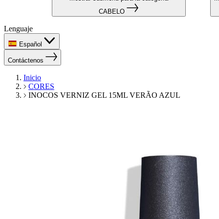
CABELO
Lenguaje
Español
Contáctenos
Inicio
CORES
INOCOS VERNIZ GEL 15ML VERÃO AZUL