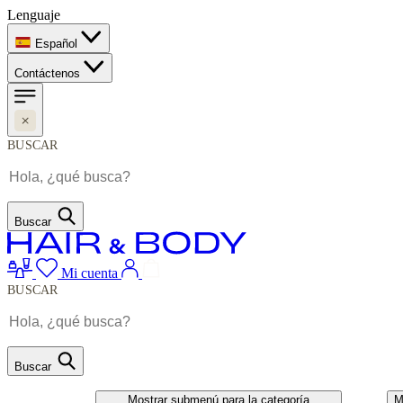
Lenguaje
Español
Contáctenos
BUSCAR
Buscar
Mi cuenta
BUSCAR
Buscar
CABELO
UNHAS
Mostrar submenú para la categoría
M