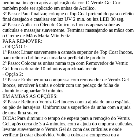
nenhuma limagem após a aplicação da cor. O Verniz Gel Cor
também pode ser aplicado em unhas de Acrílico.
3º Passo: Para finalizar, coloque o Top Coat pretendido para o efeito
final desejado e catalisar em luz UV 2 min. ou luz LED 30 seg.
4º Passo: Aplicar o Óleo de Cutículas Inocos apenas sobre as
cutículas e massajar suavemente. Terminar massajando as mãos com
o Creme de Mãos Maria Mão Feliz.
PARA REMOVER:
- OPÇÃO 1:
1º Passo: Limar suavemente a camada superior de Top Coat Inocos,
para retirar o brilho e a camada superficial de produto.
2º Passo: Colocar as unhas numa taça com Removedor de Verniz
Gel Inocos durante 10 minutos aproximadamente.
- Opção 2:
1º Passo: Embeber uma compressa com removedor de Verniz Gel
Inocos, envolver à unha e cobrir com um pedaço de folha de
alumínio e aguardar 10 minutos.
EM AMBAS AS OPÇÕES:
3º Passo: Retirar o Verniz Gel Inocos com a ajuda de uma espátula
ou pão de laranjeira. Uniformizar a superfície da unha com a ajuda
de uma lima suave.
DICA: Para diminuir o tempo de espera para a remoção do Verniz
Gel, após cerca de 3 a 4 minutos, com a ajuda do empurra cutículas,
levante suavemente o Verniz Gel da zona das cutículas e onde
verificar já estar dissolvido. Volte a colocar a compressa ou a