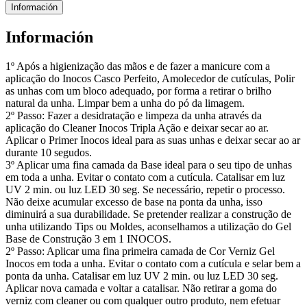
Información
Información
1º Após a higienização das mãos e de fazer a manicure com a
aplicação do Inocos Casco Perfeito, Amolecedor de cutículas, Polir
as unhas com um bloco adequado, por forma a retirar o brilho
natural da unha. Limpar bem a unha do pó da limagem.
2º Passo: Fazer a desidratação e limpeza da unha através da
aplicação do Cleaner Inocos Tripla Ação e deixar secar ao ar.
Aplicar o Primer Inocos ideal para as suas unhas e deixar secar ao ar
durante 10 segudos.
3º Aplicar uma fina camada da Base ideal para o seu tipo de unhas
em toda a unha. Evitar o contato com a cutícula. Catalisar em luz
UV 2 min. ou luz LED 30 seg. Se necessário, repetir o processo.
Não deixe acumular excesso de base na ponta da unha, isso
diminuirá a sua durabilidade. Se pretender realizar a construção de
unha utilizando Tips ou Moldes, aconselhamos a utilização do Gel
Base de Construção 3 em 1 INOCOS.
2º Passo: Aplicar uma fina primeira camada de Cor Verniz Gel
Inocos em toda a unha. Evitar o contato com a cutícula e selar bem a
ponta da unha. Catalisar em luz UV 2 min. ou luz LED 30 seg.
Aplicar nova camada e voltar a catalisar. Não retirar a goma do
verniz com cleaner ou com qualquer outro produto, nem efetuar