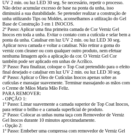
UV 2 min. ou luz LED 30 seg. Se necessário, repetir o processo.
Não deixe acumular excesso de base na ponta da unha, isso
diminuirá a sua durabilidade. Se pretender realizar a construção de
unha utilizando Tips ou Moldes, aconselhamos a utilização do Gel
Base de Construção 3 em 1 INOCOS.
2º Passo: Aplicar uma fina primeira camada de Cor Verniz Gel
Inocos em toda a unha. Evitar o contato com a cutícula e selar bem a
ponta da unha. Catalisar em luz UV 2 min. ou luz LED 30 seg.
Aplicar nova camada e voltar a catalisar. Não retirar a goma do
verniz com cleaner ou com qualquer outro produto, nem efetuar
nenhuma limagem após a aplicação da cor. O Verniz Gel Cor
também pode ser aplicado em unhas de Acrílico.
3º Passo: Para finalizar, coloque o Top Coat pretendido para o efeito
final desejado e catalisar em luz UV 2 min. ou luz LED 30 seg.
4º Passo: Aplicar o Óleo de Cutículas Inocos apenas sobre as
cutículas e massajar suavemente. Terminar massajando as mãos com
o Creme de Mãos Maria Mão Feliz.
PARA REMOVER:
- OPÇÃO 1:
1º Passo: Limar suavemente a camada superior de Top Coat Inocos,
para retirar o brilho e a camada superficial de produto.
2º Passo: Colocar as unhas numa taça com Removedor de Verniz
Gel Inocos durante 10 minutos aproximadamente.
- Opção 2:
1º Passo: Embeber uma compressa com removedor de Verniz Gel