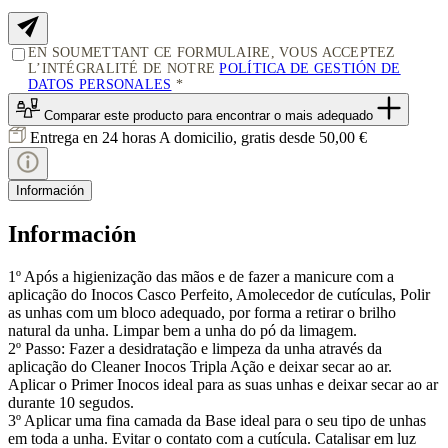
EN SOUMETTANT CE FORMULAIRE, VOUS ACCEPTEZ
L’INTÉGRALITÉ DE NOTRE
POLÍTICA DE GESTIÓN DE
DATOS PERSONALES
Comparar este producto
para encontrar o mais adequado
Entrega en 24 horas
A domicilio, gratis desde 50,00 €
Información
Información
1º Após a higienização das mãos e de fazer a manicure com a
aplicação do Inocos Casco Perfeito, Amolecedor de cutículas, Polir
as unhas com um bloco adequado, por forma a retirar o brilho
natural da unha. Limpar bem a unha do pó da limagem.
2º Passo: Fazer a desidratação e limpeza da unha através da
aplicação do Cleaner Inocos Tripla Ação e deixar secar ao ar.
Aplicar o Primer Inocos ideal para as suas unhas e deixar secar ao ar
durante 10 segudos.
3º Aplicar uma fina camada da Base ideal para o seu tipo de unhas
em toda a unha. Evitar o contato com a cutícula. Catalisar em luz