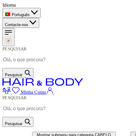
Idioma
Português
Contacte-nos
PESQUISAR
Pesquisar
Minha Conta
PESQUISAR
Pesquisar
CABELO
UNHAS
Mostrar submenu para categoria CABELO