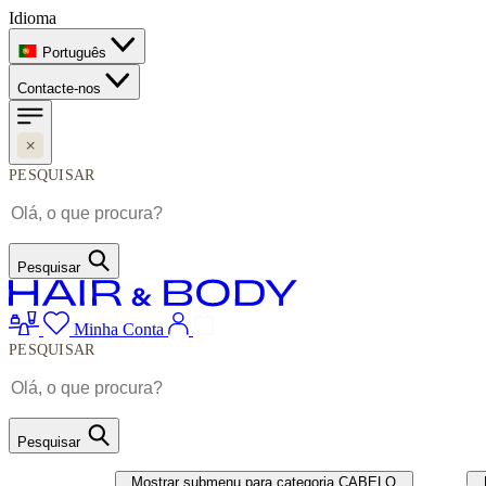
Idioma
Português
Contacte-nos
PESQUISAR
Pesquisar
Minha Conta
PESQUISAR
Pesquisar
CABELO
UNHAS
Mostrar submenu para categoria CABELO