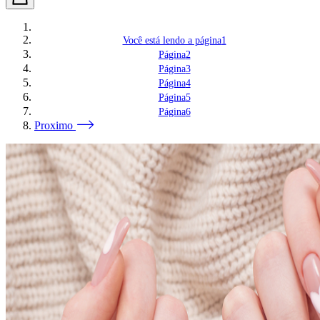
Você está lendo a página
1
Página
2
Página
3
Página
4
Página
5
Página
6
Proximo