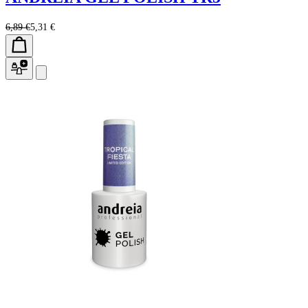
6,89 €
5,31 €