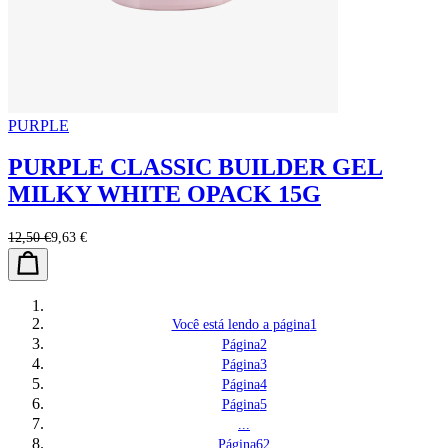
PURPLE
PURPLE CLASSIC BUILDER GEL
MILKY WHITE OPACK 15G
12,50 €
9,63 €
Você está lendo a página
1
Página
2
Página
3
Página
4
Página
5
...
Página
62