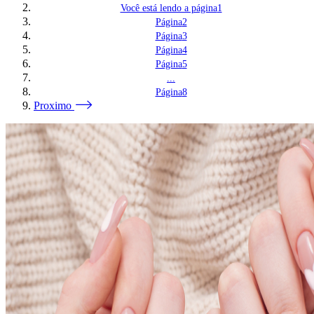
Você está lendo a página
1
Página
2
Página
3
Página
4
Página
5
...
Página
8
Proximo