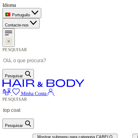
Idioma
Português
Contacte-nos
PESQUISAR
Pesquisar
Minha Conta
PESQUISAR
Pesquisar
CABELO
UNHAS
Mostrar submenu para categoria CABELO