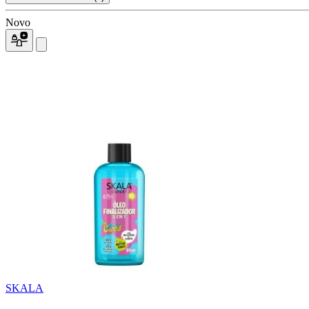
Novo
SKALA