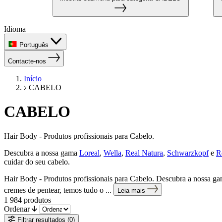
Idioma
Português
Contacte-nos
Início
CABELO
CABELO
Hair Body - Produtos profissionais para Cabelo.
Descubra a nossa gama
Loreal
,
Wella
,
Real Natura
,
Schwarzkopf
e
R
cuidar do seu cabelo.
Hair Body - Produtos profissionais para Cabelo. Descubra a nossa g
cremes de pentear, temos tudo o ...
Leia mais
1 984
produtos
Ordenar
Filtrar resultados
(0)