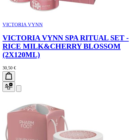
VICTORIA VYNN
VICTORIA VYNN SPA RITUAL SET -
RICE MILK&CHERRY BLOSSOM
(2X120ML)
30,50 €