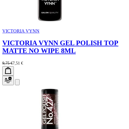
VICTORIA VYNN
VICTORIA VYNN GEL POLISH TOP
MATTE NO WIPE 8ML
9,75 €
7,51 €