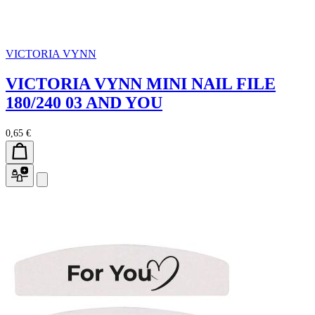
VICTORIA VYNN
VICTORIA VYNN MINI NAIL FILE
180/240 03 AND YOU
0,65 €