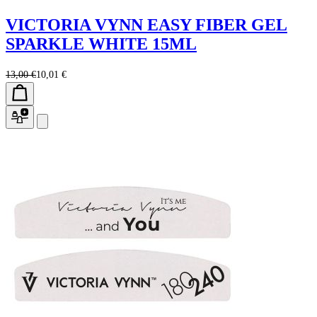
VICTORIA VYNN EASY FIBER GEL
SPARKLE WHITE 15ML
13,00 €
10,01 €