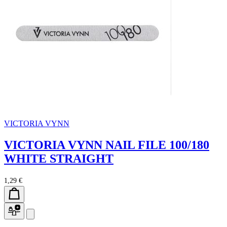
VICTORIA VYNN
VICTORIA VYNN NAIL FILE 100/180
WHITE STRAIGHT
1,29 €