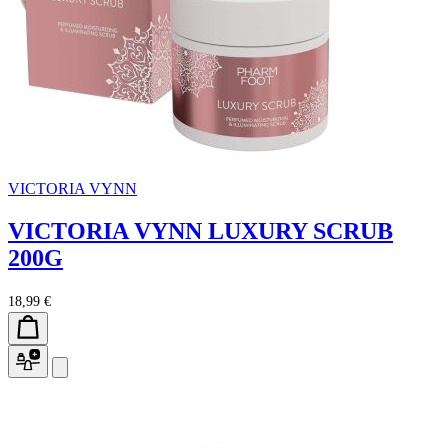
VICTORIA VYNN
VICTORIA VYNN LUXURY SCRUB
200G
18,99 €