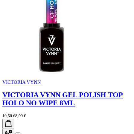
VICTORIA VYNN
VICTORIA VYNN GEL POLISH TOP
HOLO NO WIPE 8ML
10,50 €
8,09 €