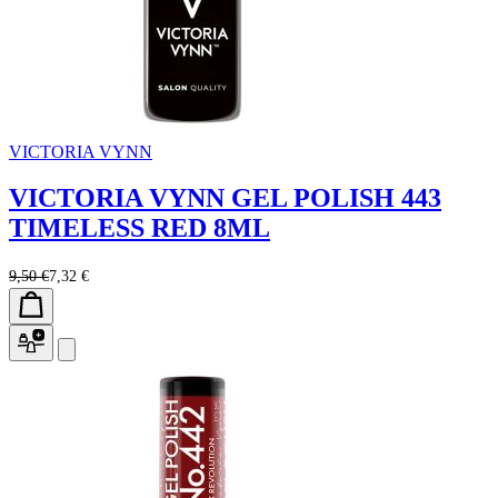
VICTORIA VYNN
VICTORIA VYNN GEL POLISH 443
TIMELESS RED 8ML
9,50 €
7,32 €