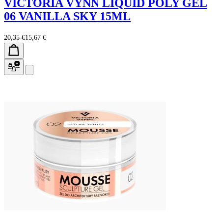
VICTORIA VYNN LIQUID POLY GEL
06 VANILLA SKY 15ML
20,35 €
15,67 €