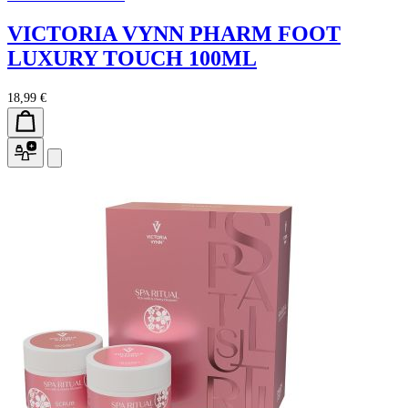
VICTORIA VYNN PHARM FOOT
LUXURY TOUCH 100ML
18,99 €