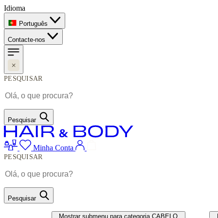
Idioma
Português
Contacte-nos
PESQUISAR
Pesquisar
Minha Conta
PESQUISAR
Pesquisar
CABELO
UNHAS
Mostrar submenu para categoria CABELO