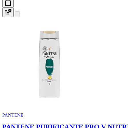
PANTENE
PANTENE PURIFICANTE PRO V NUTR