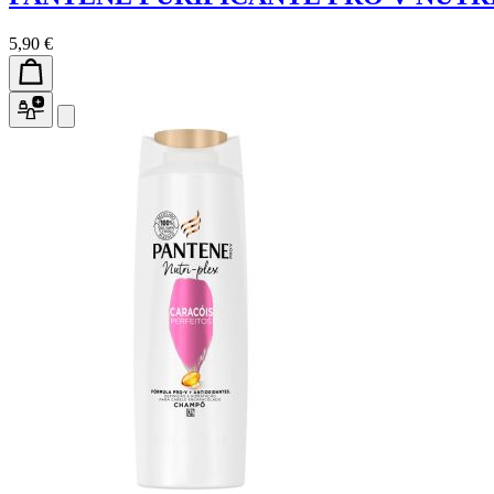
5,90 €