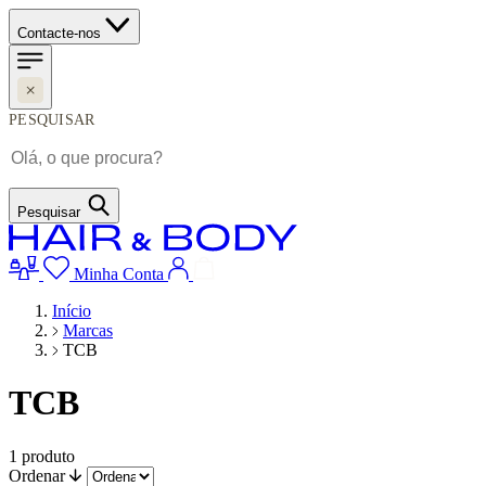
Contacte-nos
PESQUISAR
Pesquisar
Minha Conta
Início
Marcas
TCB
TCB
1
produto
Ordenar