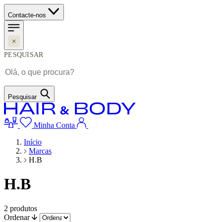
Contacte-nos
PESQUISAR
Pesquisar
Minha Conta
Início
Marcas
H.B
H.B
2
produtos
Ordenar