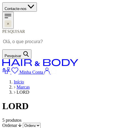
Contacte-nos
PESQUISAR
Pesquisar
Minha Conta
Início
Marcas
LORD
LORD
5
produtos
Ordenar