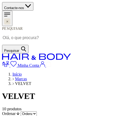
Contacte-nos
PESQUISAR
Pesquisar
Minha Conta
Início
Marcas
VELVET
VELVET
10
produtos
Ordenar