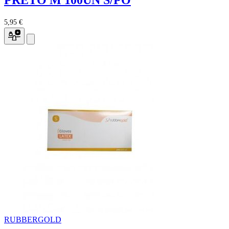
PRETO M 100UN S/PÓ
5,95 €
RUBBERGOLD