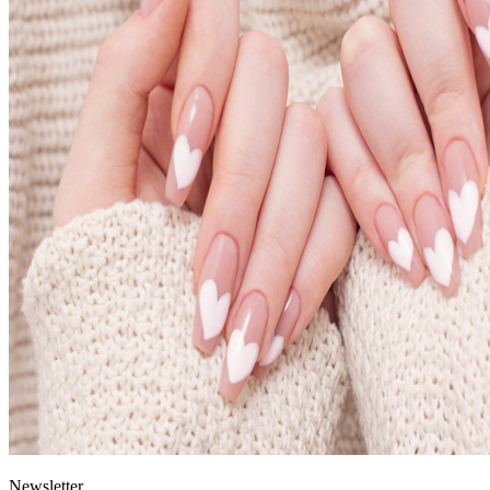
News
letter