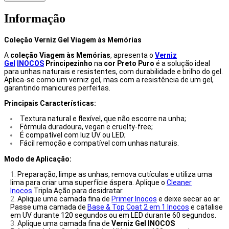
Informação
Coleção Verniz Gel Viagem às Memórias
A
coleção Viagem às Memórias
, apresenta o
Verniz
Gel
INOCOS
Principezinho
na
cor Preto Puro
é a solução ideal
para unhas naturais e resistentes, com durabilidade e brilho do gel.
Aplica-se como um verniz gel, mas com a resistência de um gel,
garantindo manicures perfeitas.
Principais Características:
Textura natural e flexível, que não escorre na unha;
Fórmula duradoura, vegan e cruelty-free;
É compatível com luz UV ou LED;
Fácil remoção e compatível com unhas naturais.
Modo de Aplicação:
Preparação, limpe as unhas, remova cutículas e utiliza uma
lima para criar uma superfície áspera. Aplique o
Cleaner
Inocos
Tripla Ação para desidratar.
Aplique uma camada fina de
Primer Inocos
e deixe secar ao ar.
Passe uma camada de
Base & Top Coat 2 em 1 Inocos
e catalise
em UV durante 120 segundos ou em LED durante 60 segundos.
Aplique uma camada fina de
Verniz Gel INOCOS