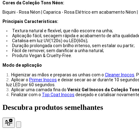
Cores da Coleção Tons Néon:
Biquini - Rosa Néon
| Caparica - Rosa Elétrico em acabamento Néon |
Principais Características:
Textura natural e flexível, que não escorre na unha;
Aplicação fácil, secagem rápida e acabamento de alta qualidad
Catalisa em luz UV(120s) ou LED(60s);
Duração prolongada com brilho intenso, sem estalar ou partir;
Fácil de remover, sem danificar a unha natural;
Produto Vegan & Cruelty-Free.
Modo de aplicação
Higienizar as mãos e preparas as unhas com o
Cleaner Inocos
. 
Aplicar o
Primer Inocos
e deixar secar ao ar durante 10 segundo
luz LED por 60 segundos.
Aplicar uma camada fina do
Verniz Gel Inocos da Coleção Ton
Finalizar com o
Top Coat Inocos
desejado e catalisar novamente.
Descubra produtos
semelhantes