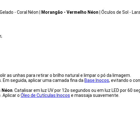
Gelado - Coral Néon
|
Morangão - Vermelho Néon
| Óculos de Sol - Lar
e;
Polir as unhas para retirar o brilho natural e limpar o pó da limagem.
s. Em seguida, aplicar uma camada fina da
Base Inocos
, evitando o co
s Néon
. Catalisar em luz UV por 12o segundos ou em luz LED por 60 s
 Aplicar o
Óleo de Cutículas Inocos
e massaja suavemente.