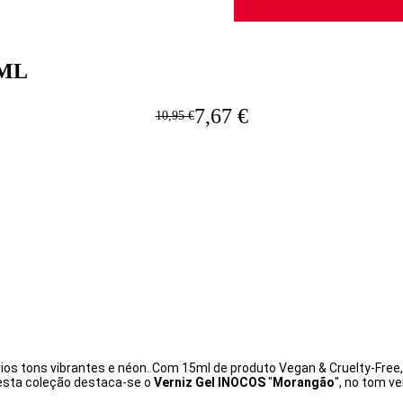
5ML
7,67 €
10,95 €
rios tons vibrantes e néon. Com 15ml de produto Vegan & Cruelty-Free
Nesta coleção destaca-se o
Verniz Gel INOCOS
"
Morangão
", no tom 