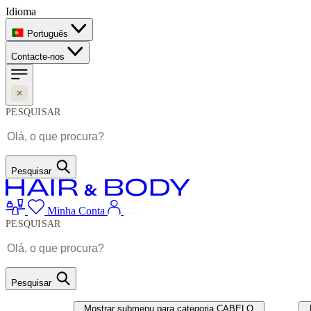
Idioma
Português
Contacte-nos
PESQUISAR
Pesquisar
Minha Conta
PESQUISAR
Pesquisar
CABELO
UNHAS
Mostrar submenu para categoria CABELO