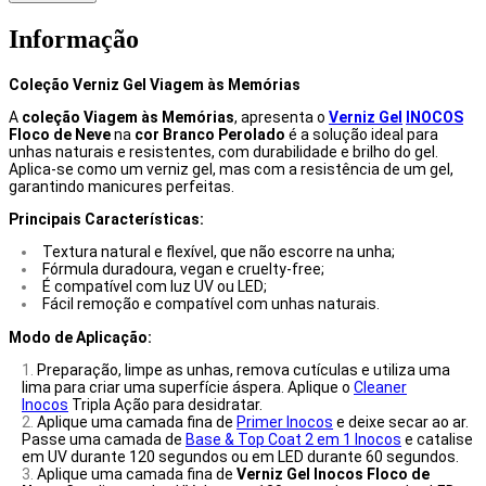
Informação
Coleção Verniz Gel Viagem às Memórias
A
coleção Viagem às Memórias
, apresenta o
Verniz Gel
INOCOS
Floco de Neve
na
cor Branco Perolado
é a solução ideal para
unhas naturais e resistentes, com durabilidade e brilho do gel.
Aplica-se como um verniz gel, mas com a resistência de um gel,
garantindo manicures perfeitas.
Principais Características:
Textura natural e flexível, que não escorre na unha;
Fórmula duradoura, vegan e cruelty-free;
É compatível com luz UV ou LED;
Fácil remoção e compatível com unhas naturais.
Modo de Aplicação:
Preparação, limpe as unhas, remova cutículas e utiliza uma
lima para criar uma superfície áspera. Aplique o
Cleaner
Inocos
Tripla Ação para desidratar.
Aplique uma camada fina de
Primer Inocos
e deixe secar ao ar.
Passe uma camada de
Base & Top Coat 2 em 1 Inocos
e catalise
em UV durante 120 segundos ou em LED durante 60 segundos.
Aplique uma camada fina de
Verniz Gel Inocos Floco de