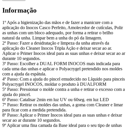
Informação
1º Após a higienização das mãos e de fazer a manicure com a
aplicação do Inocos Casco Perfeito, Amolecedor de cutículas, Polir
as unhas com um bloco adequado, por forma a retirar o brilho
natural da unha. Limpar bem a unha do pó da limagem.
2º Passo: Fazer a desidratação e limpeza da unha através da
aplicação do Cleaner Inocos Tripla Ação e deixar secar ao ar.
Aplicar o Primer Inocos ideal para as suas unhas e deixar secar ao ar
durante 10 segundos.
3º Passo: Escolher a DUAL FORM INOCOS mais indicada para
cada uma das unhas e aplicar o Polyacrygel pretendido nos moldes
com a ajuda da espátula.
4º Passo: Com a ajuda do pincel emudecido no Líquido para pinceis
Polyacrygel INOCOS, moldar o produto à DUALFORM
5º Passo: Pressionar o molde contra a unha e retirar o excesso com a
ajuda do pincel.
6º Passo: Catalisar 2min em luz UV ou 60seg. em luz LED
7º Passo: Retirar os moldes das unhas, a goma com Cleaner e limar
para ficar com a medida pretendida.
8º Passo: Aplicar o Primer Inocos ideal para as suas unhas e deixar
secar ao ar durante 10 segundos.
9º Aplicar uma fina camada da Base ideal para o seu tipo de unhas