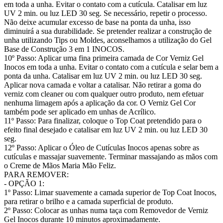
em toda a unha. Evitar o contato com a cutícula. Catalisar em luz
UV 2 min. ou luz LED 30 seg. Se necessário, repetir o processo.
Não deixe acumular excesso de base na ponta da unha, isso
diminuirá a sua durabilidade. Se pretender realizar a construção de
unha utilizando Tips ou Moldes, aconselhamos a utilização do Gel
Base de Construção 3 em 1 INOCOS.
10º Passo: Aplicar uma fina primeira camada de Cor Verniz Gel
Inocos em toda a unha. Evitar o contato com a cutícula e selar bem a
ponta da unha. Catalisar em luz UV 2 min. ou luz LED 30 seg.
Aplicar nova camada e voltar a catalisar. Não retirar a goma do
verniz com cleaner ou com qualquer outro produto, nem efetuar
nenhuma limagem após a aplicação da cor. O Verniz Gel Cor
também pode ser aplicado em unhas de Acrílico.
11º Passo: Para finalizar, coloque o Top Coat pretendido para o
efeito final desejado e catalisar em luz UV 2 min. ou luz LED 30
seg.
12º Passo: Aplicar o Óleo de Cutículas Inocos apenas sobre as
cutículas e massajar suavemente. Terminar massajando as mãos com
o Creme de Mãos Maria Mão Feliz.
PARA REMOVER:
- OPÇÃO 1:
1º Passo: Limar suavemente a camada superior de Top Coat Inocos,
para retirar o brilho e a camada superficial de produto.
2º Passo: Colocar as unhas numa taça com Removedor de Verniz
Gel Inocos durante 10 minutos aproximadamente.