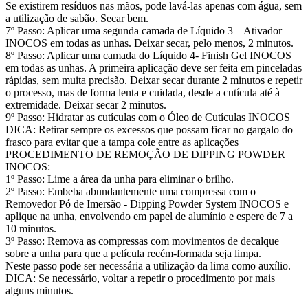
Se existirem resíduos nas mãos, pode lavá-las apenas com água, sem
a utilização de sabão. Secar bem.
7º Passo: Aplicar uma segunda camada de Líquido 3 – Ativador
INOCOS em todas as unhas. Deixar secar, pelo menos, 2 minutos.
8º Passo: Aplicar uma camada do Líquido 4- Finish Gel INOCOS
em todas as unhas. A primeira aplicação deve ser feita em pinceladas
rápidas, sem muita precisão. Deixar secar durante 2 minutos e repetir
o processo, mas de forma lenta e cuidada, desde a cutícula até à
extremidade. Deixar secar 2 minutos.
9º Passo: Hidratar as cutículas com o Óleo de Cutículas INOCOS
DICA: Retirar sempre os excessos que possam ficar no gargalo do
frasco para evitar que a tampa cole entre as aplicações
PROCEDIMENTO DE REMOÇÃO DE DIPPING POWDER
INOCOS:
1º Passo: Lime a área da unha para eliminar o brilho.
2º Passo: Embeba abundantemente uma compressa com o
Removedor Pó de Imersão - Dipping Powder System INOCOS e
aplique na unha, envolvendo em papel de alumínio e espere de 7 a
10 minutos.
3º Passo: Remova as compressas com movimentos de decalque
sobre a unha para que a película recém-formada seja limpa.
Neste passo pode ser necessária a utilização da lima como auxílio.
DICA: Se necessário, voltar a repetir o procedimento por mais
alguns minutos.