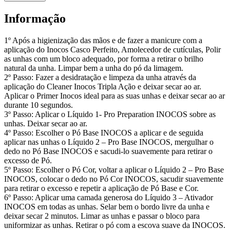
Informação
1º Após a higienização das mãos e de fazer a manicure com a
aplicação do Inocos Casco Perfeito, Amolecedor de cutículas, Polir
as unhas com um bloco adequado, por forma a retirar o brilho
natural da unha. Limpar bem a unha do pó da limagem.
2º Passo: Fazer a desidratação e limpeza da unha através da
aplicação do Cleaner Inocos Tripla Ação e deixar secar ao ar.
Aplicar o Primer Inocos ideal para as suas unhas e deixar secar ao ar
durante 10 segundos.
3º Passo: Aplicar o Líquido 1- Pro Preparation INOCOS sobre as
unhas. Deixar secar ao ar.
4º Passo: Escolher o Pó Base INOCOS a aplicar e de seguida
aplicar nas unhas o Líquido 2 – Pro Base INOCOS, mergulhar o
dedo no Pó Base INOCOS e sacudi-lo suavemente para retirar o
excesso de Pó.
5º Passo: Escolher o Pó Cor, voltar a aplicar o Líquido 2 – Pro Base
INOCOS, colocar o dedo no Pó Cor INOCOS, sacudir suavemente
para retirar o excesso e repetir a aplicação de Pó Base e Cor.
6º Passo: Aplicar uma camada generosa do Líquido 3 – Ativador
INOCOS em todas as unhas. Selar bem o bordo livre da unha e
deixar secar 2 minutos. Limar as unhas e passar o bloco para
uniformizar as unhas. Retirar o pó com a escova suave da INOCOS.