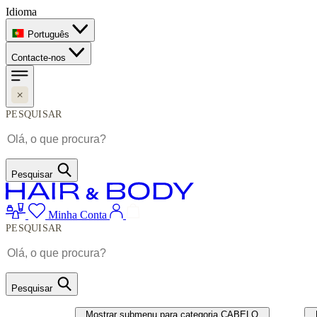
Idioma
Português
Contacte-nos
PESQUISAR
Pesquisar
Minha Conta
PESQUISAR
Pesquisar
CABELO
UNHAS
Mostrar submenu para categoria CABELO