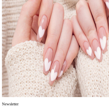
News
letter