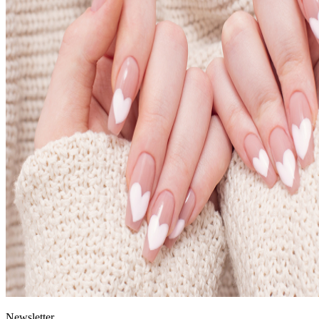
News
letter