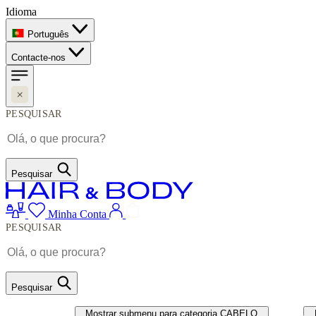
Idioma
Português
Contacte-nos
PESQUISAR
Pesquisar
Minha Conta
PESQUISAR
Pesquisar
CABELO
UNHAS
Mostrar submenu para categoria CABELO