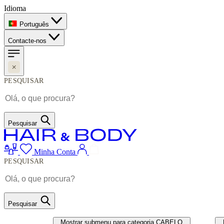
Idioma
Português
Contacte-nos
PESQUISAR
Pesquisar
Minha Conta
PESQUISAR
Pesquisar
CABELO
UNHAS
Mostrar submenu para categoria CABELO