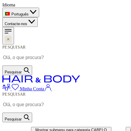
Idioma
Português
Contacte-nos
PESQUISAR
Pesquisar
Minha Conta
PESQUISAR
Pesquisar
CABELO
UNHAS
Mostrar submenu para categoria CABELO