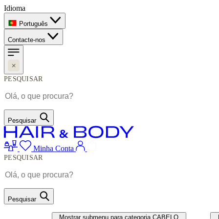
Idioma
Português
Contacte-nos
PESQUISAR
Pesquisar
Minha Conta
PESQUISAR
Pesquisar
CABELO
UNHAS
Mostrar submenu para categoria CABELO