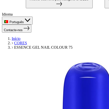
Idioma
Português
Contacte-nos
Início
CORES
ESSENCE GEL NAIL COLOUR 75