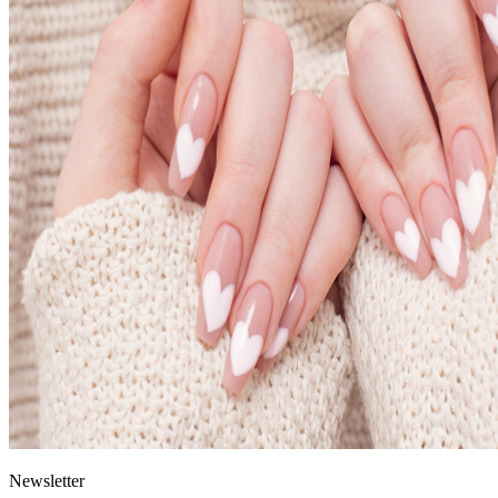
News
letter