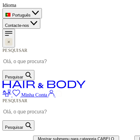
Idioma
Português
Contacte-nos
PESQUISAR
Pesquisar
Minha Conta
PESQUISAR
Pesquisar
CABELO
UNHAS
Mostrar submenu para categoria CABELO