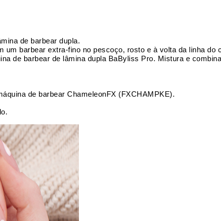
âmina de barbear dupla.
 um barbear extra-fino no pescoço, rosto e à volta da linha do 
uina de barbear de lâmina dupla BaByliss Pro. Mistura e comb
a a máquina de barbear ChameleonFX (FXCHAMPKE).
lo.