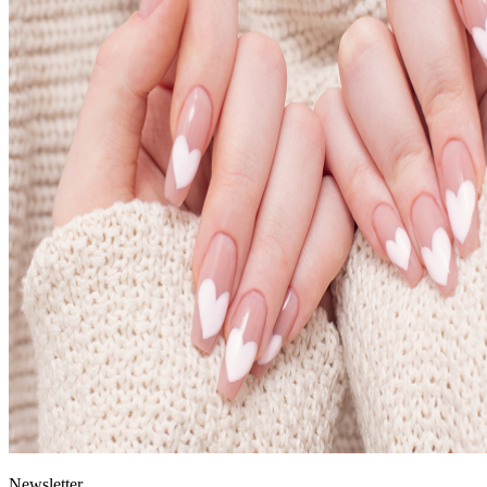
News
letter