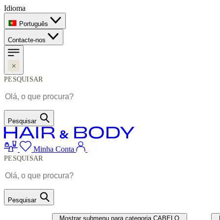
Idioma
Português
Contacte-nos
PESQUISAR
Pesquisar
Minha Conta
PESQUISAR
Pesquisar
CABELO
UNHAS
Mostrar submenu para categoria CABELO