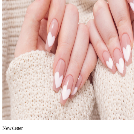
News
letter